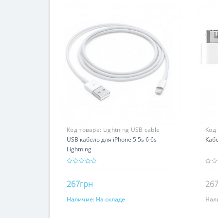
Код товара:
Lightning USB cable
Код
MD818
USB кабель для iPhone 5 5s 6 6s
MA5
Кабе
Lightning
267грн
26
Наличие:
На складе
Нал
Купить